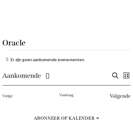
Oracle
Er zijn geen aankomende evenementen.
Bericht
Ev
E
Aankomende
Zoeken
Lijst
Selecteer
w
Zo
een
Vandaag
Volgende
n
Evenementen
Vorige
en
datum.
Even
we
ABONNEER OP KALENDER