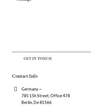
Contact Info
Germany —
785 15h Street, Office 478
Berlin, De 81566