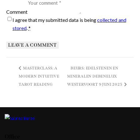
Comment
I agree that my submitted data is being
collected and
stored
.
*
BEURS: EDELSTENEN EN
MASTERCLASS: A
MODERN INTUITIVE
MINERALEN DEBENELUX
TAROT READING
WESTERVOORT 9 JUNI 2025
Office