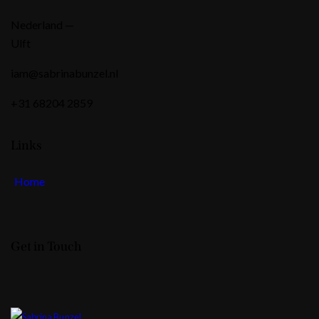
Nederland —
Ulft
iam@sabrinabunzel.nl
+31 68204 2859
Links
Home
Get in Touch