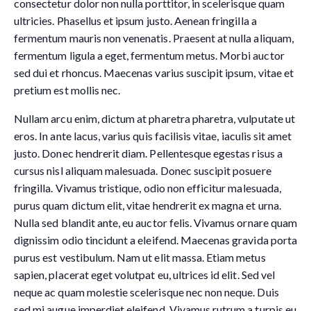
consectetur dolor non nulla porttitor, in scelerisque quam
ultricies. Phasellus et ipsum justo. Aenean fringilla a
fermentum mauris non venenatis. Praesent at nulla aliquam,
fermentum ligula a eget, fermentum metus. Morbi auctor
sed dui et rhoncus. Maecenas varius suscipit ipsum, vitae et
pretium est mollis nec.
Nullam arcu enim, dictum at pharetra pharetra, vulputate ut
eros. In ante lacus, varius quis facilisis vitae, iaculis sit amet
justo. Donec hendrerit diam. Pellentesque egestas risus a
cursus nisl aliquam malesuada. Donec suscipit posuere
fringilla. Vivamus tristique, odio non efficitur malesuada,
purus quam dictum elit, vitae hendrerit ex magna et urna.
Nulla sed blandit ante, eu auctor felis. Vivamus ornare quam
dignissim odio tincidunt a eleifend. Maecenas gravida porta
purus est vestibulum. Nam ut elit massa. Etiam metus
sapien, placerat eget volutpat eu, ultrices id elit. Sed vel
neque ac quam molestie scelerisque nec non neque. Duis
sed mi augue imperdiet eleifend. Vivamus rutrum a turpis eu