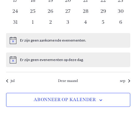
e
17
18
19
20
21
22
23
e
v
e
v
e
v
e
v
e
v
v
e
v
e
e
e
e
n
e
n
e
n
e
n
e
n
e
n
e
n
m
n
0
m
e
m
0
e
m
0
e
m
0
e
0
m
e
0
e
m
0
e
m
24
25
26
27
28
29
30
v
e
v
e
v
e
v
e
v
e
v
e
v
e
r
n
e
e
n
e
e
n
e
e
n
e
e
n
e
e
n
e
n
e
e
n
e
0
e
m
e
m
0
e
m
0
e
m
0
e
0
m
e
m
0
e
m
0
31
1
2
3
4
5
e
6
e
d
v
n
e
n
v
e
n
v
e
n
v
e
v
n
e
v
e
n
v
e
n
t
e
n
e
n
e
e
n
e
e
n
e
e
n
e
e
n
e
e
n
e
e
e
e
t
m
t
e
m
t
e
m
t
e
m
e
t
m
e
m
t
e
m
t
n
w
e
v
e
n
e
n
v
e
n
v
e
n
v
e
v
n
e
n
v
e
n
v
n
n
e
e
e
n
e
e
n
e
e
n
e
n
e
e
n
e
e
n
e
e
Er zijn geen aankomende evenementen.
B
e
m
t
m
t
e
m
t
e
m
t
e
m
e
t
m
t
e
m
t
e
d
e
e
n
n
n
e
n
n
e
n
n
e
n
e
n
n
e
n
n
e
n
n
e
t
r
n
e
e
e
e
n
e
e
n
e
e
n
e
n
e
e
e
n
e
e
n
r
a
m
t
m
t
m
t
m
t
m
t
m
t
m
t
e
i
e
n
n
n
n
e
n
n
e
n
n
e
n
e
n
n
n
e
n
n
e
Er zijn geen evenementen op deze dag.
e
e
e
e
e
e
e
e
e
e
e
e
e
e
t
c
B
e
v
m
t
t
m
t
m
t
m
t
m
t
m
t
m
h
e
r
n
n
n
n
n
n
n
n
n
n
n
n
n
n
u
t
r
e
e
e
e
e
e
e
e
e
e
e
e
e
e
t
t
t
t
t
t
t
n
i
a
m
g
n
n
n
n
n
n
n
n
n
n
n
n
n
n
jul
Deze maand
sep
c
e
e
e
e
e
e
e
.
h
t
t
t
t
t
t
t
a
Z
n
n
n
n
n
n
n
n
t
e
e
e
e
e
e
e
v
ABONNEER OP KALENDER
n
n
n
n
n
n
n
o
E
e
e
v
n
n