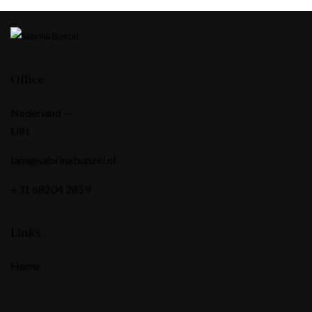
k
e
a
e
n
v
n
e
i
Office
e
m
g
a
Nederland —
n
e
Ulft
t
w
n
iam@sabrinabunzel.nl
i
e
t
e
+31 68204 2859
e
e
Links
r
n
Home
g